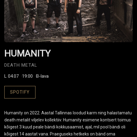
HUMANITY
DEATH METAL
L 04.07
19:00
B-lava
SPOTIFY
Humanity on 2022. Aastal Tallinnas loodud karm ning halastamatu
death metalit viljelev kollektiiv. Humanity esimene kontsert toimus
kõigest 3 kuud peale bändi kokkusaamist, ajal, mil pool bändi oli
kõigest 14 aastat vana. Praeguseks hetkeks on bänd oma